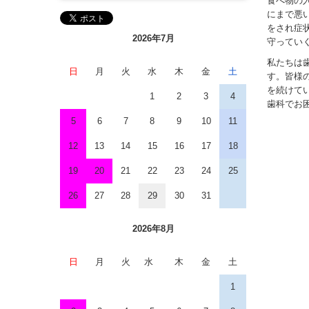
食べ物の
にまで悪
をされ症
2026
年7
月
守ってい
私たちは
日
月
火
水
木
金
土
す。皆様
を続けて
1
2
3
4
歯科でお
5
6
7
8
9
10
11
12
13
14
15
16
17
18
19
20
21
22
23
24
25
26
27
28
29
30
31
2026年8
月
日
月
火
水
木
金
土
1