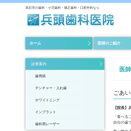
高石市の歯科・小児歯科・矯正歯科・口腔外科なら
ホーム
医師のご紹介
診療案内
医師
歯周病
デンチャー・入れ歯
ごあい
ホワイトニング
【院長】
インプラント
「食べるこ
自分の歯
歯科用レーザー